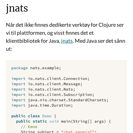
jnats
Når det ikke finnes dedikerte verktøy for Clojure ser
vi til plattformen, og visst finnes det et
klientbibliotek for Java,
jnats
. Med Java ser det sånn
ut:
package
nats.example
;
import
io.nats.client.Connection
;
import
io.nats.client.Message
;
import
io.nats.client.Nats
;
import
io.nats.client.Subscription
;
import
java.nio.charset.StandardCharsets
;
import
java.time.Duration
;
public
class
Demo
{
public
static
void
main
(
String
[]
args
)
{
// Emne
String
subject
=
"chat.general"
;