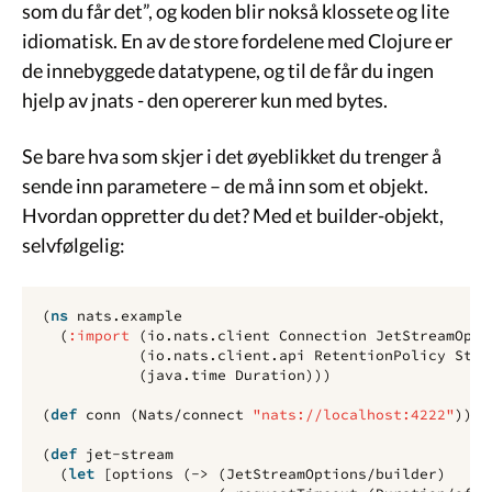
som du får det”, og koden blir nokså klossete og lite
idiomatisk. En av de store fordelene med Clojure er
de innebyggede datatypene, og til de får du ingen
hjelp av jnats - den opererer kun med bytes.
Se bare hva som skjer i det øyeblikket du trenger å
sende inn parametere – de må inn som et objekt.
Hvordan oppretter du det? Med et builder-objekt,
selvfølgelig:
(
ns 
nats.example
(
:import
(
io.nats.client
Connection
JetStreamOpti
(
io.nats.client.api
RetentionPolicy
Stre
(
java.time
Duration
)))
(
def 
conn
(
Nats/connect
"nats://localhost:4222"
))
(
def 
jet-stream
(
let 
[
options
(
-> 
(
JetStreamOptions/builder
)