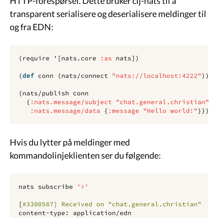
HTTP-forespørsel. Dette bruker clj-nats til å
transparent serialisere og deserialisere meldinger til
og fra EDN:
(
require
'
[
nats.core
:as
nats
])
(
def 
conn
(
nats/connect
"nats://localhost:4222"
))
(
nats/publish
conn
{
:nats.message/subject
"chat.general.christian"
:nats.message/data
{
:message
"Hello world!"
}})
Hvis du lytter på meldinger med
kommandolinjeklienten ser du følgende:
nats subscribe 
'>'
[
#3300587] Received on "chat.general.christian"
content-type: application/edn
