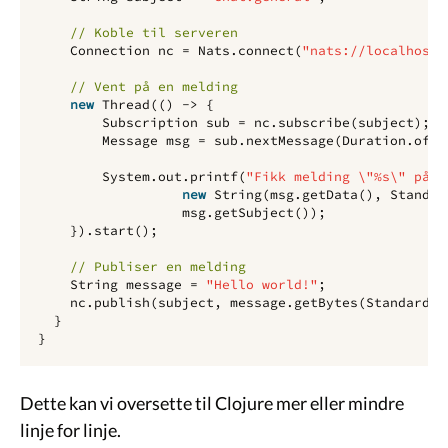
// Koble til serveren
Connection
nc
=
Nats
.
connect
(
"nats://localhost:
// Vent på en melding
new
Thread
(()
->
{
Subscription
sub
=
nc
.
subscribe
(
subject
);
Message
msg
=
sub
.
nextMessage
(
Duration
.
ofSe
System
.
out
.
printf
(
"Fikk melding \"%s\" på e
new
String
(
msg
.
getData
(),
Standar
msg
.
getSubject
());
}).
start
();
// Publiser en melding
String
message
=
"Hello world!"
;
nc
.
publish
(
subject
,
message
.
getBytes
(
StandardCh
}
}
Dette kan vi oversette til Clojure mer eller mindre
linje for linje.