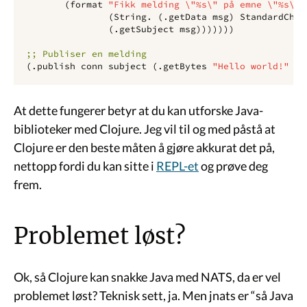
(
format
"Fikk melding \"%s\" på emne \"%s\"\
(
String.
(
.getData
msg
)
StandardChar
(
.getSubject
msg
)))))))
;; Publiser en melding
(
.publish
conn
subject
(
.getBytes
"Hello world!"
St
At dette fungerer betyr at du kan utforske Java-
biblioteker med Clojure. Jeg vil til og med påstå at
Clojure er den beste måten å gjøre akkurat det på,
nettopp fordi du kan sitte i
REPL-et
og prøve deg
frem.
Problemet løst?
Ok, så Clojure kan snakke Java med NATS, da er vel
problemet løst? Teknisk sett, ja. Men jnats er “så Java