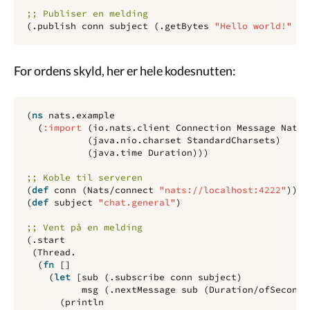
;; Publiser en melding
(
.publish
conn
subject
(
.getBytes
"Hello world!"
St
For ordens skyld, her er hele kodesnutten:
(
ns 
nats.example
(
:import
(
io.nats.client
Connection
Message
Nats
(
java.nio.charset
StandardCharsets
)
(
java.time
Duration
)))
;; Koble til serveren
(
def 
conn
(
Nats/connect
"nats://localhost:4222"
))
(
def 
subject
"chat.general"
)
;; Vent på en melding
(
.start
(
Thread.
(
fn 
[]
(
let 
[
sub
(
.subscribe
conn
subject
)
msg
(
.nextMessage
sub
(
Duration/ofSeconds
(
println