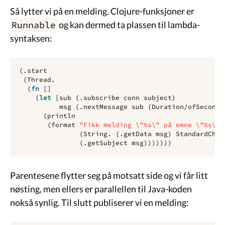
Så lytter vi på en melding. Clojure-funksjoner er
Runnable
og kan dermed ta plassen til lambda-
syntaksen:
(
.start
(
Thread.
(
fn 
[]
(
let 
[
sub
(
.subscribe
conn
subject
)
msg
(
.nextMessage
sub
(
Duration/ofSeconds
(
println
(
format
"Fikk melding \"%s\" på emne \"%s\"\
(
String.
(
.getData
msg
)
StandardChar
(
.getSubject
msg
)))))))
Parentesene flytter seg på motsatt side og vi får litt
nøsting, men ellers er parallellen til Java-koden
nokså synlig. Til slutt publiserer vi en melding: