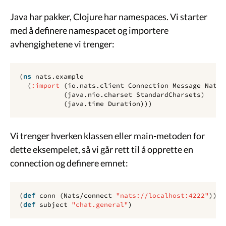
Java har pakker, Clojure har namespaces. Vi starter
med å definere namespacet og importere
avhengighetene vi trenger:
(
ns 
nats.example
(
:import
(
io.nats.client
Connection
Message
Nats
(
java.nio.charset
StandardCharsets
)
(
java.time
Duration
)))
Vi trenger hverken klassen eller main-metoden for
dette eksempelet, så vi går rett til å opprette en
connection og definere emnet:
(
def 
conn
(
Nats/connect
"nats://localhost:4222"
))
(
def 
subject
"chat.general"
)