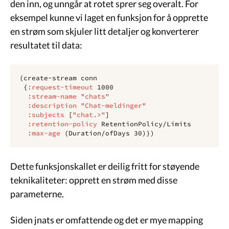
den inn, og unngår at rotet sprer seg overalt. For
eksempel kunne vi laget en funksjon for å opprette
en strøm som skjuler litt detaljer og konverterer
resultatet til data:
(
create-stream
conn
{
:request-timeout
1000
:stream-name
"chats"
:description
"Chat-meldinger"
:subjects
[
"chat.>"
]
:retention-policy
RetentionPolicy/Limits
:max-age
(
Duration/ofDays
30
)})
Dette funksjonskallet er deilig fritt for støyende
teknikaliteter: opprett en strøm med disse
parameterne.
Siden jnats er omfattende og det er mye mapping