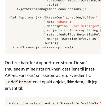
(
.requestTimeout
(
Duration/ofMi
.build
)]
(
.jetStreamManagement
conn
options
)))
(
let 
[
options
(
-> 
(
StreamConfiguration/builder
)
(
.name
"chats"
)
(
.description
"Chat-meldinger"
)
(
.subjects
(
into-array 
String
[
"c
(
.retentionPolicy
RetentionPolicy
(
.maxAge
(
Duration/ofDays
30
))
.build
)]
(
.addStream
jet-stream
options
))
Dette er bare for å opprette en strøm. De små
smulene av mine data drukner i detaljene til jnats-
API-et. For ikke å snakke om at retur-verdien fra
.addStream
er et opakt objekt, ikke data, slik jeg
er vant til:
#
object
[
io
.
nats
.
client
.
api
.
StreamInfo
0xe86de3a
"St