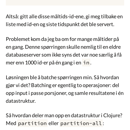
Altså: gitt alle disse måltids-id-ene, gi meg tilbake en
liste med id-en og siste tidspunkt det ble servert.
Problemet kom da jeg ba om for mange måltider på
en gang. Denne spørringen skulle nemlig til en eldre
databaseserver som ikke syns det var noe særlig å få
mer enn 1000 id-er på én gang i en
in
.
Løsningen ble å batche spørringen min. Så hvordan
gjør vi det? Batching er egentlig to operasjoner: del
opp input i passe porsjoner, og samle resultatene i én
datastruktur.
Så hvordan deler man opp en datastruktur i Clojure?
Med
partition
eller
partition-all
: