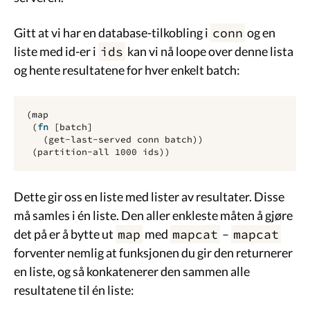
Gitt at vi har en database-tilkobling i
conn
og en
liste med id-er i
ids
kan vi nå loope over denne lista
og hente resultatene for hver enkelt batch:
(
map
(
fn 
[
batch
]
(
get-last-served
conn
batch
))
(
partition-all
1000
ids
))
Dette gir oss en liste med lister av resultater. Disse
må samles i én liste. Den aller enkleste måten å gjøre
det på er å bytte ut
map
med
mapcat
–
mapcat
forventer nemlig at funksjonen du gir den returnerer
en liste, og så konkatenerer den sammen alle
resultatene til én liste: