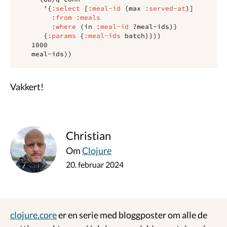
'
{
:select
[
:meal-id
(
max 
:served-at
)]
:from
:meals
:where
(
in
:meal-id
?meal-ids
)}
{
:params
{
:meal-ids
batch
}}))
1000
meal-ids
))
Vakkert!
Christian
Om
Clojure
20. februar 2024
clojure.core
er en serie med bloggposter om alle de