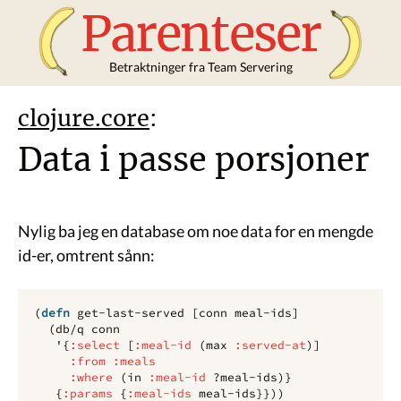
Parenteser
Betraktninger fra Team Servering
clojure.core
:
Data i passe porsjoner
Nylig ba jeg en database om noe data for en mengde
id-er, omtrent sånn:
(
defn 
get-last-served
[
conn
meal-ids
]
(
db/q
conn
'
{
:select
[
:meal-id
(
max 
:served-at
)]
:from
:meals
:where
(
in
:meal-id
?meal-ids
)}
{
:params
{
:meal-ids
meal-ids
}}))