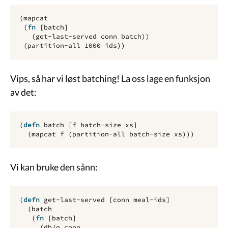
(
mapcat
(
fn 
[
batch
]
(
get-last-served
conn
batch
))
(
partition-all
1000
ids
))
Vips, så har vi løst batching! La oss lage en funksjon
av det:
(
defn 
batch
[
f
batch-size
xs
]
(
mapcat 
f
(
partition-all
batch-size
xs
)))
Vi kan bruke den sånn:
(
defn 
get-last-served
[
conn
meal-ids
]
(
batch
(
fn 
[
batch
]
(
db/q
conn