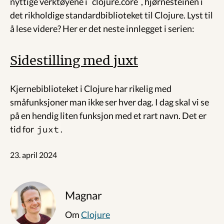
nyttige verktøyene i `clojure.core`, hjørnesteinen i
det rikholdige standardbiblioteket til Clojure. Lyst til
å lese videre? Her er det neste innlegget i serien:
Sidestilling med juxt
Kjernebiblioteket i Clojure har rikelig med
småfunksjoner man ikke ser hver dag. I dag skal vi se
på en hendig liten funksjon med et rart navn. Det er
tid for
juxt
.
23. april 2024
Magnar
Om
Clojure