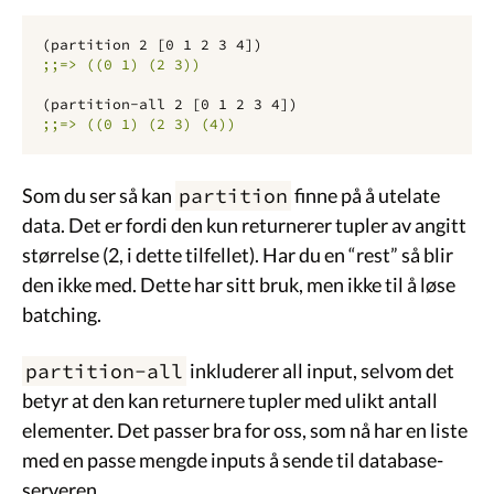
(
partition
2
[
0
1
2
3
4
])
;;=> ((0 1) (2 3))
(
partition-all
2
[
0
1
2
3
4
])
;;=> ((0 1) (2 3) (4))
Som du ser så kan
partition
finne på å utelate
data. Det er fordi den kun returnerer tupler av angitt
størrelse (2, i dette tilfellet). Har du en “rest” så blir
den ikke med. Dette har sitt bruk, men ikke til å løse
batching.
partition-all
inkluderer all input, selvom det
betyr at den kan returnere tupler med ulikt antall
elementer. Det passer bra for oss, som nå har en liste
med en passe mengde inputs å sende til database-
serveren.