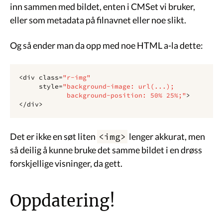
inn sammen med bildet, enten i CMSet vi bruker,
eller som metadata på filnavnet eller noe slikt.
Og så ender man da opp med noe HTML a-la dette:
<
div
class
=
"r-img"
style
=
"background-image: url(...);
            background-position: 50% 25%;"
>
</
div
>
Det er ikke en søt liten
<img>
lenger akkurat, men
så deilig å kunne bruke det samme bildet i en drøss
forskjellige visninger, da gett.
Oppdatering!