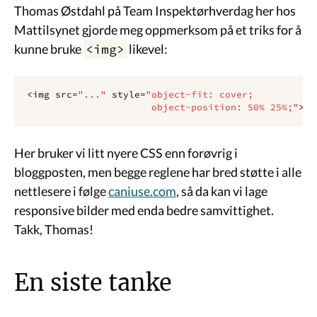
Thomas Østdahl på Team Inspektørhverdag her hos
Mattilsynet gjorde meg oppmerksom på et triks for å
kunne bruke
<img>
likevel:
<
img
src
=
"..."
style
=
"object-fit: cover;
                      object-position: 50% 25%;"
>
Her bruker vi litt nyere CSS enn forøvrig i
bloggposten, men begge reglene har bred støtte i alle
nettlesere i følge
caniuse.com
, så da kan vi lage
responsive bilder med enda bedre samvittighet.
Takk, Thomas!
En siste tanke