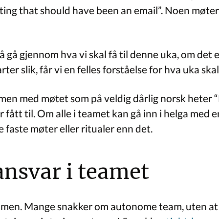
ing that should have been an email”. Noen møter må
 gå gjennom hva vi skal få til denne uka, om det e
ter slik, får vi en felles forståelse for hva uka ska
mmen med møtet som på veldig dårlig norsk heter
r fått til. Om alle i teamet kan gå inn i helga med e
e faste møter eller ritualer enn det.
nsvar i teamet
mmen. Mange snakker om autonome team, uten at a