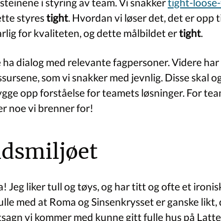
steinene i styring av team. Vi snakker
tight-loose-
tte styres
tight
. Hvordan vi løser det, det er opp t
rlig for kvaliteten, og dette målbildet er
tight
.
a dialog med relevante fagpersoner. Videre har 
sursene, som vi snakker med jevnlig. Disse skal 
bygge opp forståelse for teamets løsninger. For tea
er noe vi brenner for!
idsmiljøet
Jeg liker tull og tøys, og har titt og ofte et ironis
n tulle med at Roma og Sinsenkrysset er ganske likt,
agn vi kommer med kunne gitt fulle hus på Latter i