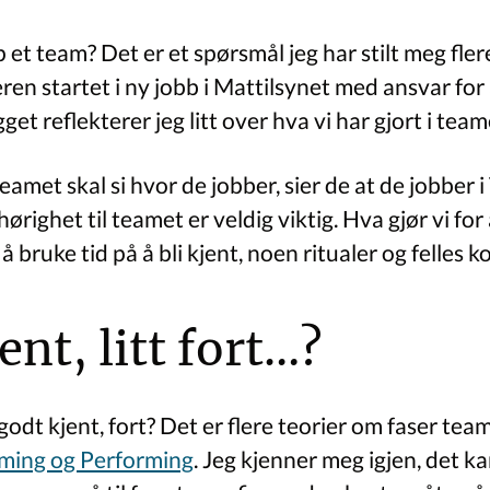
p et team? Det er et spørsmål jeg har stilt meg fl
en startet i ny jobb i Mattilsynet med ansvar for 
et reflekterer jeg litt over hva vi har gjort i te
teamet skal si hvor de jobber, sier de at de jobber 
lhørighet til teamet er veldig viktig. Hva gjør vi fo
 bruke tid på å bli kjent, noen ritualer og felles 
nt, litt fort…?
godt kjent, fort? Det er flere teorier om faser te
rming og Performing
. Jeg kjenner meg igjen, det ka