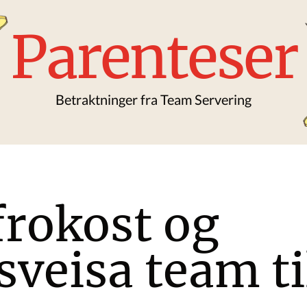
Parenteser
Betraktninger fra Team Servering
frokost og
eisa team til