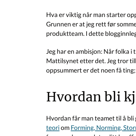
Hva er viktig når man starter op
Grunnen er at jeg rett før sommer
produktteam. I dette blogginnlegg
Jeg har en ambisjon: Når folka i 
Mattilsynet etter det. Jeg tror ti
oppsummert er det noen få ting; å
Hvordan bli kje
Hvordan får man teamet til å bli 
teori
om
Forming, Norming, Sto