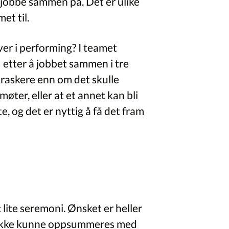
å jobbe sammen på. Det er ulike
et til.
er i performing? I teamet
etter å jobbet sammen i tre
 raskere enn om det skulle
øter, eller at et annet kan bli
e, og det er nyttig å få det fram
 lite seremoni. Ønsket er heller
al ikke kunne oppsummeres med