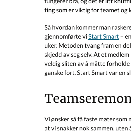
fungerer bra, og det er litt knuf
ting som er viktig for teamet og 
Så hvordan kommer man raskere g
gjennomførte vi
Start Smart
– en
uker. Metoden tvang fram en del 
skjedd av seg selv. At et medlem 
veldig sliten av å måtte forholde 
ganske fort. Start Smart var en sl
Teamseremon
Vi ønsker så få faste møter som m
at vi snakker nok sammen, uten 