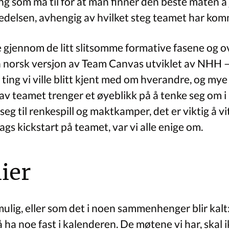
fing som må til for at man finner den beste måten 
ledelsen, avhengig av hvilket steg teamet har komm
jennom de litt slitsomme formative fasene og ov
 norsk versjon av Team Canvas utviklet av NHH – 
ting vi ville blitt kjent med om hverandre, og mye
av teamet trenger et øyeblikk på å tenke seg om i m
seg til renkespill og maktkamper, det er viktig å vit
ags kickstart på teamet, var vi alle enige om.
ier
ulig, eller som det i noen sammenhenger blir kalt:
å ha noe fast i kalenderen. De møtene vi har, sk