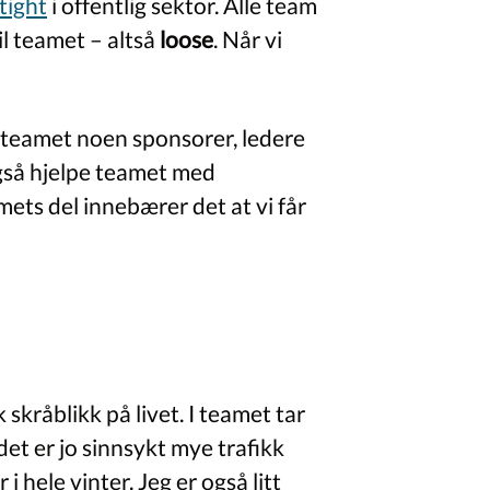
tight
i offentlig sektor. Alle team
il teamet – altså
loose
. Når vi
teamet noen sponsorer, ledere
også hjelpe teamet med
mets del innebærer det at vi får
k skråblikk på livet. I teamet tar
 det er jo sinnsykt mye trafikk
 hele vinter. Jeg er også litt