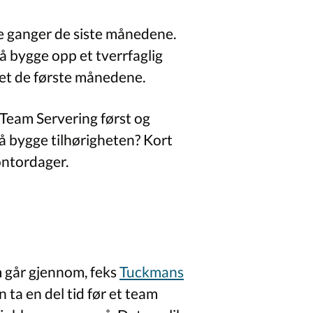
ere ganger de siste månedene.
å bygge opp et tverrfaglig
amet de første månedene.
i Team Servering først og
r å bygge tilhørigheten? Kort
kontordager.
am går gjennom, feks
Tuckmans
n ta en del tid før et team