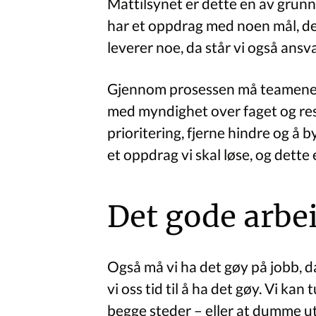
Mattilsynet er dette en av grunn
har et oppdrag med noen mål, de
leverer noe, da står vi også ansva
Gjennom prosessen må teamene h
med myndighet over faget og res
prioritering, fjerne hindre og å 
et oppdrag vi skal løse, og dette 
Det gode arbe
Også må vi ha det gøy på jobb, da! 
vi oss tid til å ha det gøy. Vi ka
begge steder – eller at dumme uts